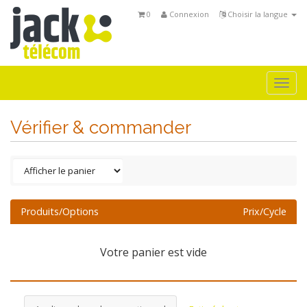
0
Connexion
Choisir la langue
Togg
navi
Vérifier & commander
Produits/Options
Prix/Cycle
Votre panier est vide