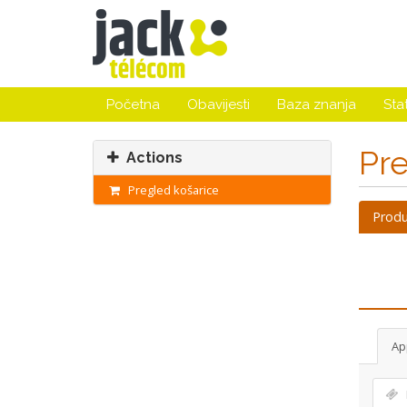
Početna
Obavijesti
Baza znanja
Sta
Pre
Actions
Pregled košarice
Produ
Ap