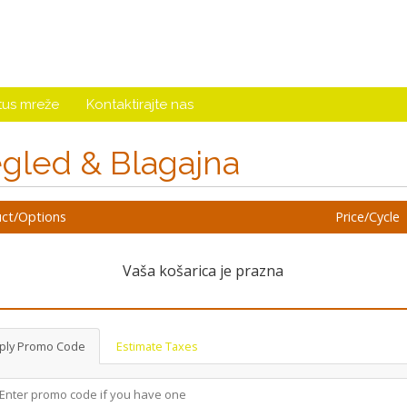
tus mreže
Kontaktirajte nas
gled & Blagajna
ct/Options
Price/Cycle
Vaša košarica je prazna
ply Promo Code
Estimate Taxes