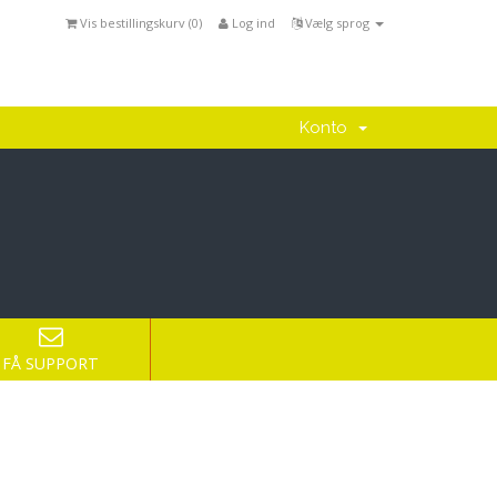
Vis bestillingskurv (
0
)
Log ind
Vælg sprog
Konto
FÅ SUPPORT