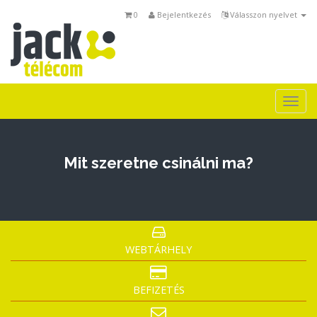
0
Bejelentkezés
Válasszon nyelvet
Togg
navi
Mit szeretne csinálni ma?
WEBTÁRHELY
BEFIZETÉS