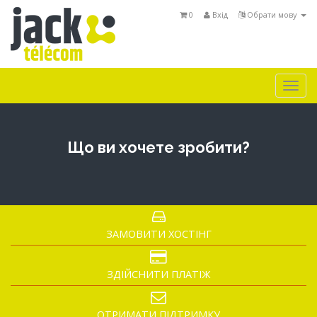
0
Вхід
Обрати мову
Togg
navi
Що ви хочете зробити?
ЗАМОВИТИ ХОСТІНГ
ЗДІЙСНИТИ ПЛАТІЖ
ОТРИМАТИ ПІДТРИМКУ